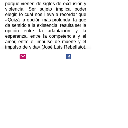
porque vienen de siglos de exclusión y 
violencia. Ser sujeto implica poder 
elegir, lo cual nos lleva a recordar que 
«Quizá la opción más profunda, la que 
da sentido a la existencia, resulta ser la 
opción entre la adaptación y la 
esperanza, entre la competencia y el 
amor, entre el impulso de muerte y el 
impulso de vida» (José Luis Rebellato). 
Ser sujeto implica poder salir de la 
heteronomía dominante y llegar a ser 
autónomos, que no significa cortarse 
solos, sino tener una ética, un fiel de 
balanza propio. Ser sujeto es posible, 
además, con otros, siendo comunidad, 
y algo fundamental en la construcción 
del sujeto es poder romper el bucle de 
la violencia, esa espiral que nos 
envuelve, sea la violencia doméstica, la 
violencia de la calle, la cotidiana, pues 
estos procesos exigen partir de lo más 
cercano.