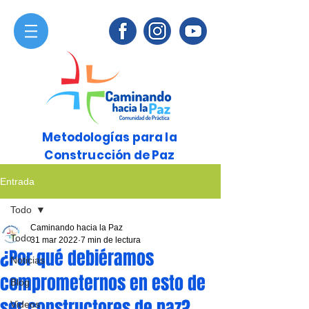
Metodologías para la
Construcción de Paz
Entrada
Todo
Caminando hacia la Paz
Todo
31 mar 2022
7 min de lectura
¿Por qué debiéramos
Noticias
comprometernos en esto de
Blog
ser constructores de paz?
Videos