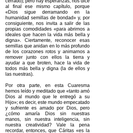
cerrado); pero hay esperanzas, nos dice 
al final ese mismo capítulo, porque 
«Dios sigue derramando en la 
humanidad semillas de bondad» y, por 
consiguiente, nos invita a salir de las 
propias comodidades «para abrirnos a 
ideales que hacen la vida más bella y 
digna». Ciertamente, reconocer esas 
semillas que anidan en lo más profundo 
de los corazones rotos y animarnos a 
remover junto con ellos la tierra y 
ayudar a que broten, hace la vida de 
todos más bella y digna (la de ellos y 
las nuestras).
Por otra parte, en esta Cuaresma 
hemos leído y meditado que «tanto amó 
Dios al mundo que le entregó a su 
Hijo»; es decir, este mundo empecatado 
y sufriente es amado por Dios, pero 
¿cómo amaría Dios sin nuestras 
manos, sin nuestra inteligencia, sin 
nuestra creatividad? Vale la pena 
recordar, entonces, que Cáritas «es la 