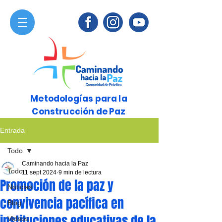
Metodologías para la
Construcción de Paz
Entrada
Todo
Caminando hacia la Paz
Todo
11 sept 2024
9 min de lectura
Promoción de la paz y
Noticias
convivencia pacífica en
Blog
instituciones educativas de la
Videos