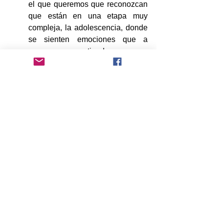
el que queremos que reconozcan 
que están en una etapa muy 
compleja, la adolescencia, donde 
se sienten emociones que a 
veces no se entienden o no se 
saben manejar, porque esta es 
una fase donde tienen lugar 
cambios biológicos y psicológicos 
que no interiorizan o no 
comprenden. Por eso, esta 
actividad busca orientarlos para 
que descubran lo que están 
experimentando en su interior, 
que reflexionen sobre el ambiente 
donde se han criado, por qué 
reaccionan de determinadas 
formas a sentimientos que son 
naturales, y cómo canalizar esos 
cambios y emociones.