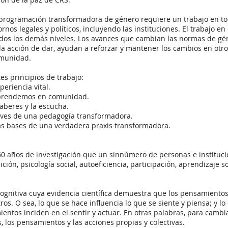
programación transformadora de género requiere un trabajo en todos
rnos legales y políticos, incluyendo las instituciones. El trabajo en
odos los demás niveles. Los avances que cambian las normas de gé
 la acción de dar, ayudan a reforzar y mantener los cambios en otro
omunidad.
tes principios de trabajo:
eriencia vital.
 aprendemos en comunidad.
aberes y la escucha.
laves de una pedagogía transformadora.
: las bases de una verdadera praxis transformadora.
0 años de investigación que un sinnúmero de personas e instituci
ión, psicología social, autoeficiencia, participación, aprendizaje so
ognitiva cuya evidencia científica demuestra que los pensamientos
os. O sea, lo que se hace influencia lo que se siente y piensa; y lo 
entos inciden en el sentir y actuar. En otras palabras, para cambi
, los pensamientos y las acciones propias y colectivas.