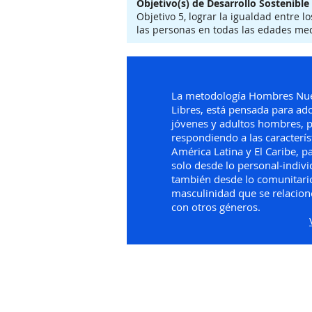
Objetivo(s) de Desarrollo Sostenible
Objetivo 5, lograr la igualdad entre 
las personas en todas las edades medi
La metodología Hombres Nu
Libres, está pensada para ad
jóvenes y adultos hombres, 
respondiendo a las caracterís
América Latina y El Caribe, p
solo desde lo personal-indivi
también desde lo comunitario
masculinidad que se relacio
con otros géneros.