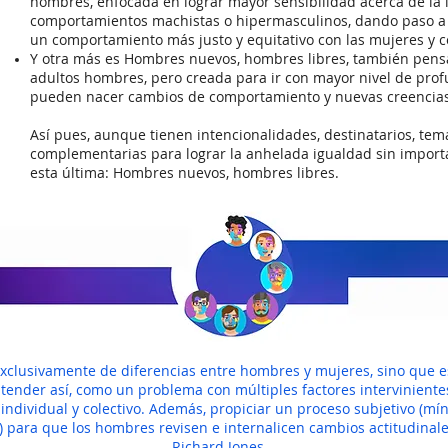
hombres, enfocada en lograr mayor sensibilidad acerca de la
comportamientos machistas o hipermasculinos, dando paso a m
un comportamiento más justo y equitativo con las mujeres y 
Y otra más es Hombres nuevos, hombres libres, también pensa
adultos hombres, pero creada para ir con mayor nivel de pro
pueden nacer cambios de comportamiento y nuevas creencias 
Así pues, aunque tienen intencionalidades, destinatarios, tem
complementarias para lograr la anhelada igualdad sin importar
esta última: Hombres nuevos, hombres libres.
exclusivamente de diferencias entre hombres y mujeres, sino que 
tender así, como un problema con múltiples factores intervinient
o individual y colectivo. Además, propiciar un proceso subjetivo (
 para que los hombres revisen e internalicen cambios actitudinale
Richard Jones