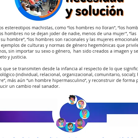
os estereotipos machistas, como “los hombres no lloran”, “los hom
los hombres no se dejan joder de nadie, menos de una mujer”, “las
a su hombre”, “los hombres son racionales y las mujeres emocionales
on ejemplos de culturas y normas de género hegemónicas que privil
s, sin importar su sexo o género, han sido creados a imagen y se
o y justicia.
 que se transmiten desde la infancia al respecto de lo que signif
ológico (individual, relacional, organizacional, comunitario, social
bre”, más aún “un hombre hipermasculino”, y reconstruir de forma p
ucir un cambio real sanador.