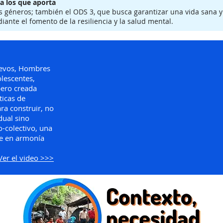
 a los que aporta
los géneros; también el ODS 3, que busca garantizar una vida sana 
ante el fomento de la resiliencia y la salud mental.
evos, Hombres
olescentes,
pero creada
ticas de
ara construir, no
dual sino
-colectivo, una
ne en armonía
Ver el video >>>