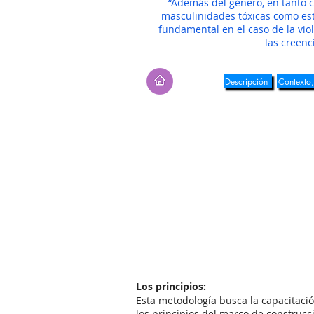
“Además del género, en tanto c
masculinidades tóxicas como estr
fundamental en el caso de la vio
las creenc
Descripción
Contexto,
Los principios:
Esta metodología busca la capacitación
los principios del marco de construcc