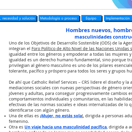
, necesidad y solución
Metodología o proceso
Equipo
Implementación
Hombres nuevos, hombre
masculinidades constru
Uno de los Objetivos de Desarrollo Sostenible (ODS) de la Age
integran el
Foro Político de Alto Nivel de las Naciones Unidas 
igualdad entre los géneros y empoderar a todas las mujeres y 
igualdad es un derecho humano fundamental, sino porque t
privilegian al género masculino es uno de los pilares esencia
tolerante, pacífico y próspero para todos los seres y grupos h
De ahí que Catholic Relief Services – CRS lidere el diseño y la
mediaciones sociales con nuevas perspectivas de género orie
jóvenes y adultas, para conseguir progresivamente cambios en l
comportamientos individuales y comunitarios, en las habilida
efectivas de las normas sociales e ideas internalizadas de lo q
identificarse con algún género.
Una de ellas es
¡Mujer, no estás sola
!
, dirigida a personas adu
femenino.
Otra es
Un viaje hacia una masculinidad pacífica
, dirigida a 