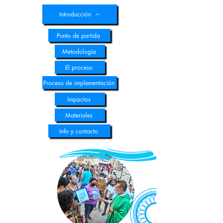
Introducción
Punto de partida
Metodología
El proceso
Proceso de implementación
Impactos
Materiales
Info y contacto