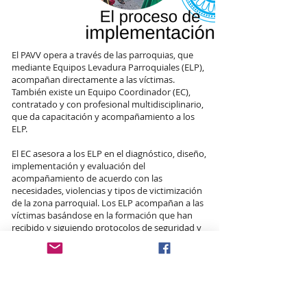
El PAVV
opera a través de las parroquias, que
mediante Equipos Levadura Parroquiales (ELP),
acompañan directamente a las víctimas.
También existe un Equipo Coordinador (EC),
contratado y con profesional multidisciplinario,
que da capacitación y acompañamiento a los
ELP.
El EC asesora a los ELP en el diagnóstico, diseño,
implementación y evaluación del
acompañamiento de acuerdo con las
necesidades, violencias y tipos de victimización
de la zona parroquial. Los ELP acompañan a las
víctimas basándose en la formación que han
recibido y siguiendo protocolos de seguridad y
autocuidado.
El acercamiento inicial se da a través del
acompañamiento pastoral mediante visitas a
domicilio para acompañar el proceso de duelo a
través de la oración, la escucha y el consuelo.