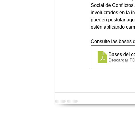
Social de Conflictos
involucrados en la i
pueden postular aqu
estén aplicando cam
Consulte las bases d
Bases del c
Descargar PD
Información en
herramientascomunidad@g
Síganos en
Facebook
•
Instagram
•
YouTub
Caminando hacia la Paz - Comunidad de Prá