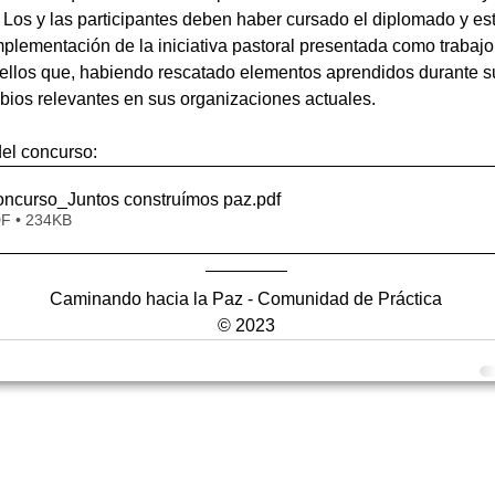
. Los y las participantes deben haber cursado el diplomado y es
mplementación de la iniciativa pastoral presentada como trabajo 
ellos que, habiendo rescatado elementos aprendidos durante su
bios relevantes en sus organizaciones actuales.
el concurso:
oncurso_Juntos construímos paz
.pdf
F • 234KB
Caminando hacia la Paz - Comunidad de Práctica
© 2023
mail.com
e
ctica • Con el apoyo de
CRS
• Elaborado por
FICONPAZ
© 2025