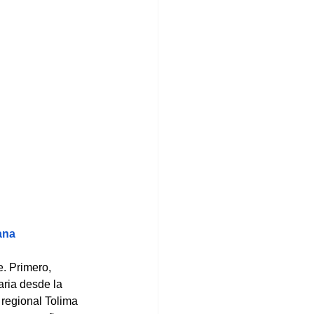
ana
e. Primero, 
ria desde la 
regional Tolima 