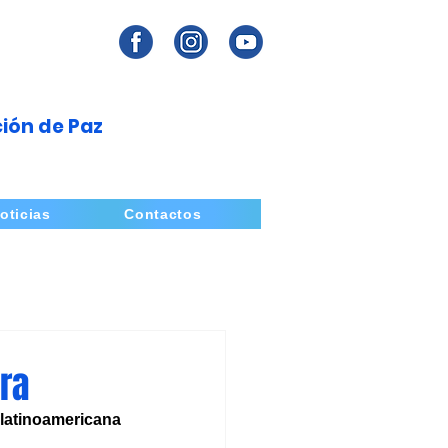
ión de Paz
oticias
Contactos
ra
 latinoamericana