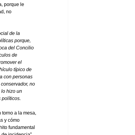
a, porque le 
d, no 
ial de la 
líticas porque, 
oca del Concilio 
culos de 
romover el 
culo típico de 
ba con personas 
o conservador, no 
lo hizo un 
políticos.
 torno a la mesa, 
as y cómo 
 hito fundamental 
 de incidencia” 