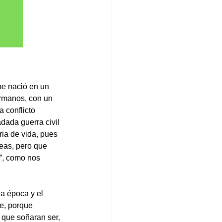
be nació en un 
rmanos, con un 
 conflicto 
dada guerra civil 
ria de vida, pues 
eas, pero que 
a”, como nos 
a época y el 
e, porque 
 que soñaran ser, 