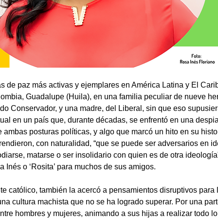
as de paz más activas y ejemplares en América Latina y El Cari
mbia, Guadalupe (Huila), en una familia peculiar de nueve he
tido Conservador, y una madre, del Liberal, sin que eso supusiera
ual en un país que, durante décadas, se enfrentó en una despia
re ambas posturas políticas, y algo que marcó un hito en su histo
endieron, con naturalidad, “que se puede ser adversarios en id
odiarse, matarse o ser insolidario con quien es de otra ideologí
a Inés o ‘Rosita’ para muchos de sus amigos.
 católico, también la acercó a pensamientos disruptivos para l
na cultura machista que no se ha logrado superar. Por una part
tre hombres y mujeres, animando a sus hijas a realizar todo lo