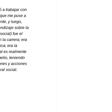
ó a trabajar con 
í que me puse a 
nte, y luego, 
dizaje sobre la 
ocial) fue el 
la carrera; era 
ca; era la 
l es realmente 
elio, teniendo 
ones y acciones 
al social.