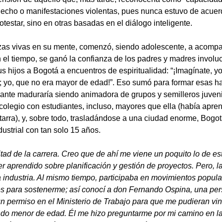
 hecho o manifestaciones violentas, pues nunca estuvo de acuer
otestar, sino en otras basadas en el diálogo inteligente.
as vivas en su mente, comenzó, siendo adolescente, a acompa
on el tiempo, se ganó la confianza de los padres y madres involu
us hijos a Bogotá a encuentros de espiritualidad: “¡Imagínate, yo
s; yo, que no era mayor de edad!”. Eso sumó para formar esas h
ante maduraría siendo animadora de grupos y semilleros juveni
colegio con estudiantes, incluso, mayores que ella (había apren
itarra), y, sobre todo, trasladándose a una ciudad enorme, Bogo
dustrial con tan solo 15 años.
tad de la carrera. Creo que de ahí me viene un poquito lo de est
er aprendido sobre planificación y gestión de proyectos. Pero, l
industria. Al mismo tiempo, participaba en movimientos popular
les para sostenerme; así conocí a don Fernando Ospina, una pe
un permiso en el Ministerio de Trabajo para que me pudieran vin
do menor de edad. Él me hizo preguntarme por mi camino en la 