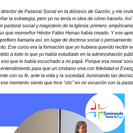
director de Pastoral Social en la diócesis de Garzón, y me invit
eñar la estrategia, pero yo no tenía ni idea de cómo hacerlo. As
e pastoral social y magisterio de la Iglesia: primero, empíricame
rso que monseñor Héctor Fabio Henao había creado. Y ese apren
 prefiero llamarla así, en lugar de doctrina social o pensamiento s
o. Ese curso era la formación que yo hubiera querido recibir en 
tido a todo lo que yo había estudiado en la administración públi
 eso que le había escuchado a mi papá. Porque esa moral socia
 entendimiento para que un cristiano viva con fidelidad el Evang
nte con su fe, ante la vida y la sociedad, iluminando las decisi
se momento siento que hice “clic” en mi vocación con la pastor