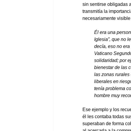
sin sentirse obligadas a
transmitía la importanc
necesariamente visible 
Él era una perso
Iglesia”, que no l
decía, eso no era
Vaticano Segundo,
solidaridad; por 
bienestar de las 
las zonas rurales
liberales en riesg
tenía problema co
hombre muy recono
Ese ejemplo y los recue
él les contaba todas s
superaban de forma cole
al acercarla a la comp