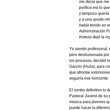
me decía que me v
política era lo q
y tampoco quería 
y a una ayuda me
había tenido en e
Administración Púb
tristeza dejé la 
Ya siendo profesional,
pero desilusionada por 
los procesos, decidió r
Garzón (Huila), para cr
que afrontar extorsion
seguiría ese horizonte.
El rumbo definitivo lo 
Pastoral Juvenil de su
música para jóvenes qu
puede hacer la diferenci