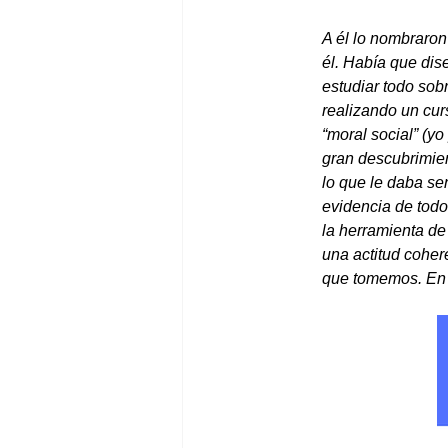
A él lo nombraron 
él. Había que dis
estudiar todo sobr
realizando un cu
“moral social” (yo
gran descubrimient
lo que le daba sen
evidencia de todo
la herramienta de
una actitud cohere
que tomemos. En e