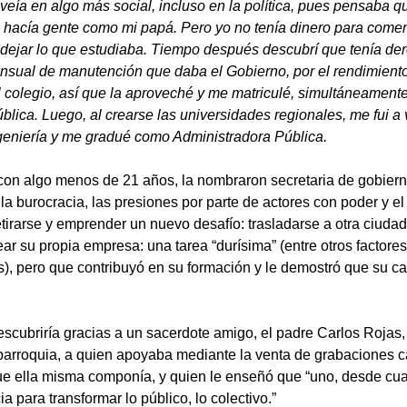
eía en algo más social, incluso en la política, pues pensaba q
ue hacía gente como mi papá. Pero yo no tenía dinero para comenz
dejar lo que estudiaba. Tiempo después descubrí que tenía de
nsual de manutención que daba el Gobierno, por el rendimient
l colegio, así que la aproveché y me matriculé, simultáneamente
lica. Luego, al crearse las universidades regionales, me fui a v
ingeniería y me gradué como Administradora Pública.
 con algo menos de 21 años, la nombraron secretaria de gobiern
la burocracia, las presiones por parte de actores con poder y el
etirarse y emprender un nuevo desafío: trasladarse a otra ciudad
ear su propia empresa: una tarea “durísima” (entre otros factores
es), pero que contribuyó en su formación y le demostró que su 
descubriría gracias a un sacerdote amigo, el padre Carlos Rojas
 parroquia, a quien apoyaba mediante la venta de grabaciones c
e ella misma componía, y quien le enseñó que “uno, desde cual
a para transformar lo público, lo colectivo.”