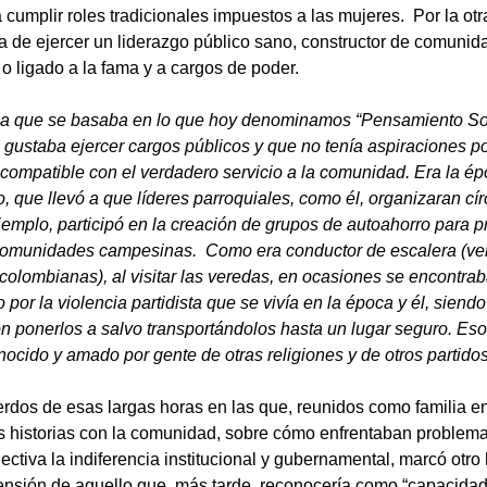
 cumplir roles tradicionales impuestos a las mujeres.  Por la otr
ia de ejercer un liderazgo público sano, constructor de comunida
o ligado a la fama y a cargos de poder.
na que se basaba en lo que hoy denominamos “Pensamiento Soc
e gustaba ejercer cargos públicos y que no tenía aspiraciones po
 compatible con el verdadero servicio a la comunidad. Era la ép
 que llevó a que líderes parroquiales, como él, organizaran cír
ejemplo, participó en la creación de grupos de autoahorro para p
comunidades campesinas.  Como era conductor de escalera (vehí
 colombianas), al visitar las veredas, en ocasiones se encontra
o por la violencia partidista que se vivía en la época y él, siend
n ponerlos a salvo transportándolos hasta un lugar seguro. Eso 
cido y amado por gente de otras religiones y de otros partidos 
rdos de esas largas horas en las que, reunidos como familia en
us historias con la comunidad, sobre cómo enfrentaban problem
ctiva la indiferencia institucional y gubernamental, marcó otro
rensión de aquello que, más tarde, reconocería como “capacidad